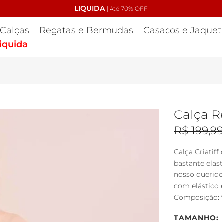
LIQUIDA
Cupom: PRIMEIRACOMPR
| Até 70% OFF
Calças
Regatas e Bermudas
Casacos e Jaquet
iquida
Calça 
R$ 199,9
Calça Criati
bastante elas
nosso querido
com elástico 
Composição: 9
TAMANHO: