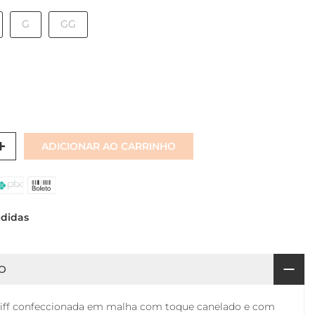
G
GG
ADICIONAR AO CARRINHO
edidas
O
tiff confeccionada em malha com toque canelado e com