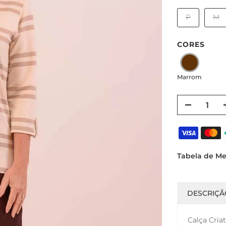
P
M
CORES
Marrom
Tabela de M
DESCRIÇÃ
Calça Cria