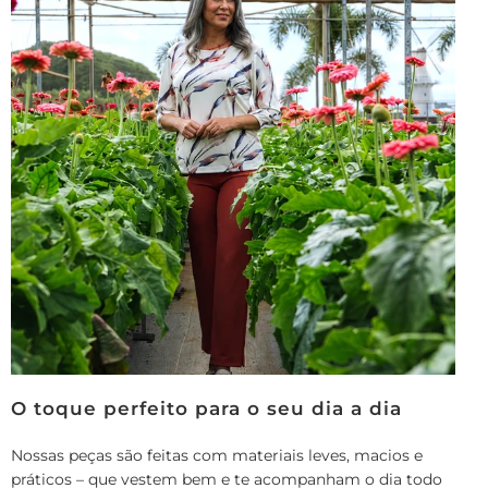
O toque perfeito para o seu dia a dia
Nossas peças são feitas com materiais leves, macios e
práticos – que vestem bem e te acompanham o dia todo