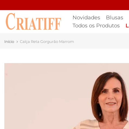
Ir
para
Novidades
Blusas
o
Todos os Produtos
L
conteúdo
Início
Calça Reta Gorgurão Marrom