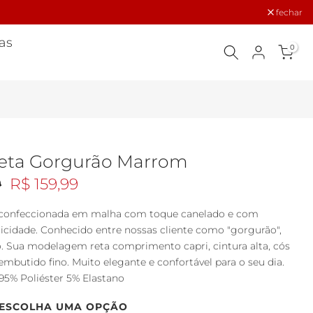
A
fechar
as
0
Reta Gorgurão Marrom
9
R$ 159,99
ff confeccionada em malha com toque canelado e com
ticidade. Conhecido entre nossas cliente como "gorgurão",
. Sua modelagem reta comprimento capri, cintura alta, cós
embutido fino. Muito elegante e confortável para o seu dia.
5% Poliéster 5% Elastano
ESCOLHA UMA OPÇÃO