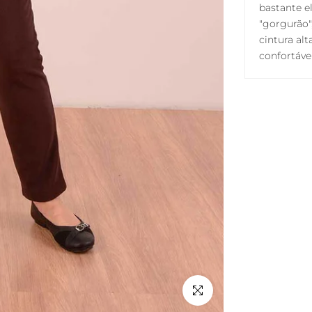
bastante e
"gorgurão"
cintura al
confortáve
Clique para ampliar