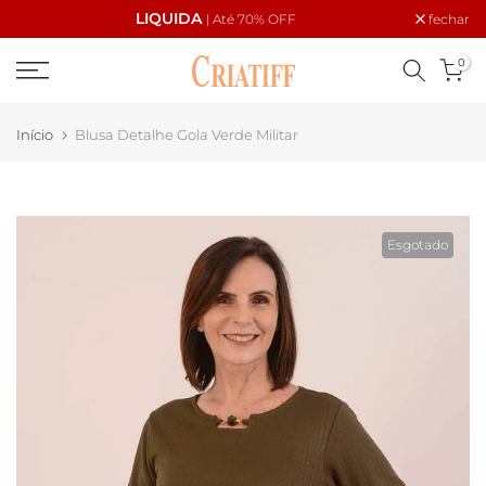
LIQUIDA
Cupom:
fechar
| Até 70% OFF
Ir
PRIMEIRACOMPRA
para
0
o
conteúdo
Início
Blusa Detalhe Gola Verde Militar
Esgotado