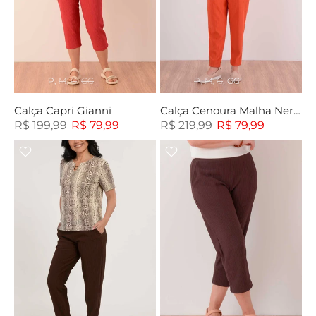
P
M
G
GG
P
M
G
GG
Calça Capri Gianni
Calça Cenoura Malha Nervosa
R$ 199,99
R$ 79,99
R$ 219,99
R$ 79,99