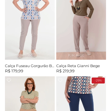
P
M
G
GG
P
M
G
GG
Calça Fuseau Gorgurão Bege
Calça Reta Gianni Bege
R$ 179,99
R$ 219,99
-29%