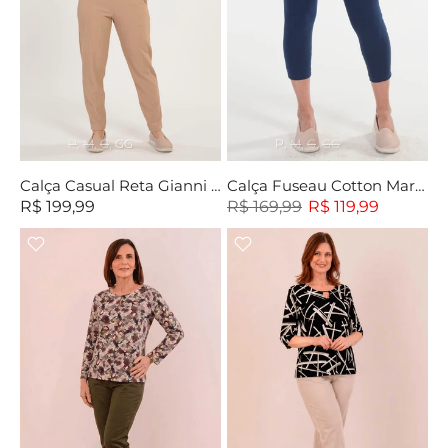
P
M
G
GG
P
M
G
GG
Calça Casual Reta Gianni Bege
Calça Fuseau Cotton Marinho
R$ 199,99
R$ 169,99
R$ 119,99