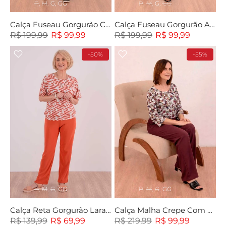
P
M
G
GG
P
M
G
GG
Calça Fuseau Gorgurão Cinza
Calça Fuseau Gorgurão Azul
R$ 199,99
R$ 99,99
R$ 199,99
R$ 99,99
-50%
-55%
P
M
G
GG
P
M
G
GG
Calça Reta Gorgurão Laranja
Calça Malha Crepe Com Bolso
R$ 139,99
R$ 69,99
R$ 219,99
R$ 99,99