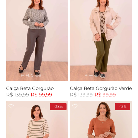
P
M
G
GG
P
M
G
GG
Calça Reta Gorgurão
Calça Reta Gorgurão Verde
R$ 139,99
R$ 99,99
R$ 139,99
R$ 99,99
-38%
-13%