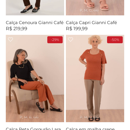
P
M
G
GG
P
M
G
GG
Calça Cenoura Gianni Café
Calça Capri Gianni Café
R$ 219,99
R$ 199,99
-29%
-50%
P
M
G
GG
P
M
G
GG
Calça Reta Gorgurão Laranja
Calça em malha crepe