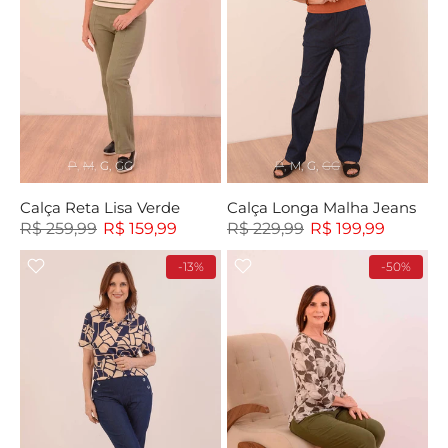
P
M
G
GG
P
M
G
GG
Calça Reta Lisa Verde
Calça Longa Malha Jeans
R$ 259,99
R$ 159,99
R$ 229,99
R$ 199,99
-13%
-50%