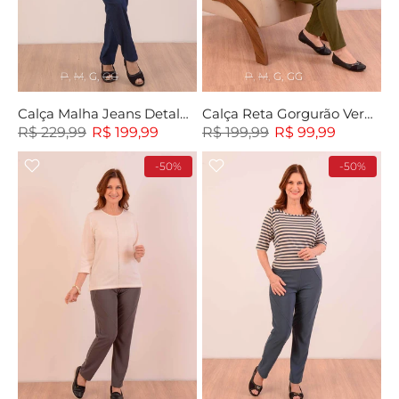
P
M
G
GG
P
M
G
GG
Calça Malha Jeans Detalhe Bolso
Calça Reta Gorgurão Verde Militar
R$ 229,99
R$ 199,99
R$ 199,99
R$ 99,99
-50%
-50%