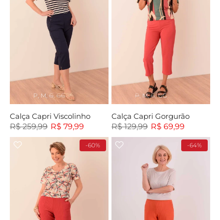
P
M
G
GG
P
M
G
GG
Calça Capri Viscolinho
Calça Capri Gorgurão
R$ 259,99
R$ 79,99
R$ 129,99
R$ 69,99
-60%
-64%