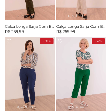
P
M
G
GG
P
M
G
GG
Calça Longa Sarja Com Bolso Verde
Calça Longa Sarja Com Bolso Bege
R$ 259,99
R$ 259,99
-20%
-62%
P
M
G
GG
P
M
G
GG