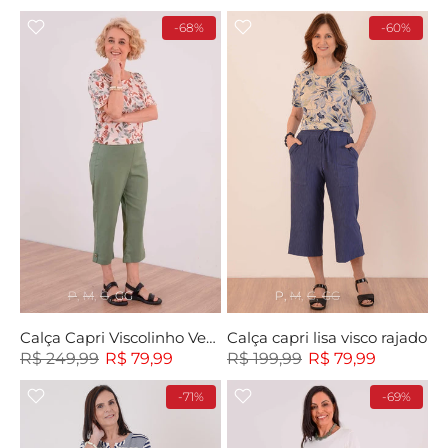
-68%
-60%
P
M
G
GG
P
M
G
GG
Calça Capri Viscolinho Verde
Calça capri lisa visco rajado
R$ 249,99
R$ 79,99
R$ 199,99
R$ 79,99
-71%
-69%