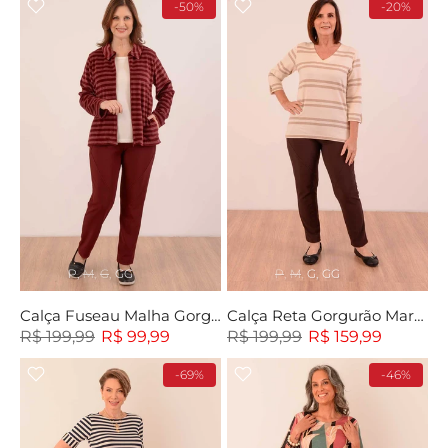
-50%
-20%
P
M
G
GG
P
M
G
GG
Calça Fuseau Malha Gorgurão
Calça Reta Gorgurão Marrom
R$ 199,99
R$ 99,99
R$ 199,99
R$ 159,99
-69%
-46%