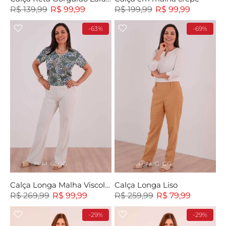
R$ 139,99
R$ 99,99
R$ 199,99
R$ 99,99
-63%
-69%
P
M
G
GG
P
M
G
GG
Calça Longa Malha Viscolinho
Calça Longa Liso
R$ 269,99
R$ 99,99
R$ 259,99
R$ 79,99
-29%
-29%