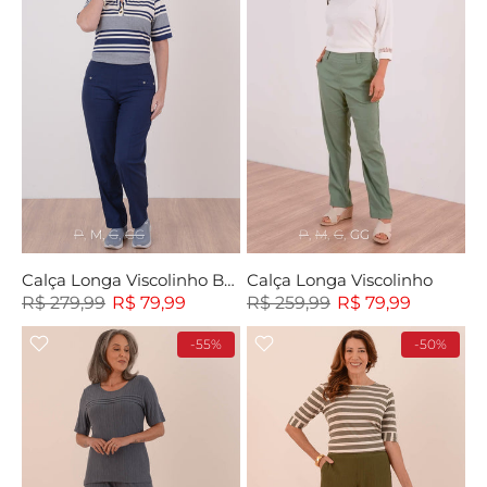
P
M
G
GG
P
M
G
GG
Calça Longa Viscolinho Botão
Calça Longa Viscolinho
R$ 279,99
R$ 79,99
R$ 259,99
R$ 79,99
-55%
-50%