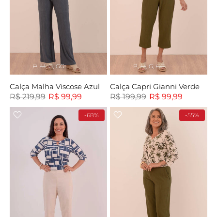
P
M
G
GG
P
M
G
GG
Calça Malha Viscose Azul
Calça Capri Gianni Verde
R$ 219,99
R$ 99,99
R$ 199,99
R$ 99,99
-68%
-55%