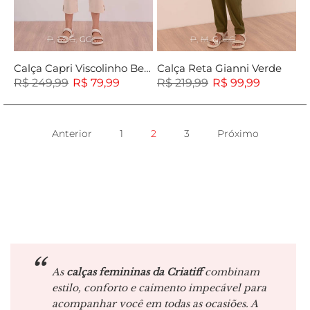
P
M
G
GG
P
M
G
GG
Calça Capri Viscolinho Bege
Calça Reta Gianni Verde
R$ 249,99
R$ 79,99
R$ 219,99
R$ 99,99
Anterior
1
2
3
Próximo
As
calças femininas da Criatiff
combinam
estilo, conforto e caimento impecável para
acompanhar você em todas as ocasiões. A