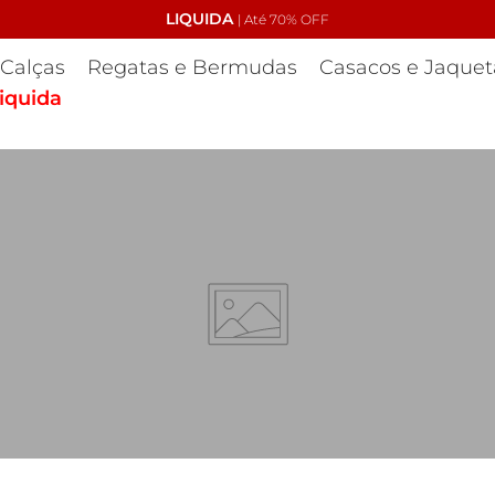
LIQUIDA
Cupom: PRIMEIRACOMPR
| Até 70% OFF
Calças
Regatas e Bermudas
Casacos e Jaquet
iquida