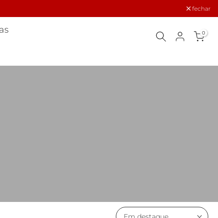
A
fechar
as
0
Em destaque